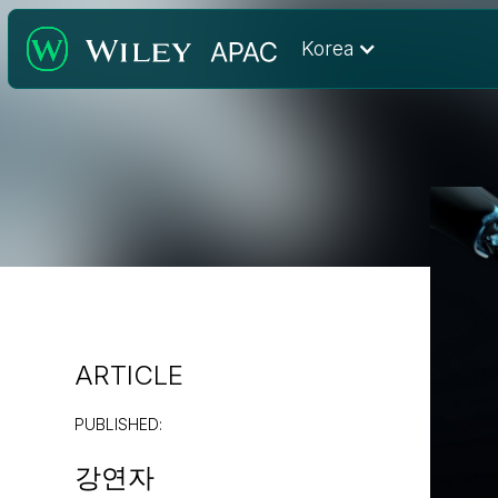
Korea
ARTICLE
PUBLISHED
:
강연자