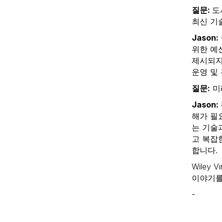
질문:
도
최신 기
Jason:
위한 예
제시되지
운영 및
질문:
미
Jason:
해가 필
는 기술
고 복잡
합니다.
Wiley 
이야기를
-