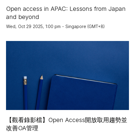
Open access in APAC: Lessons from Japan
and beyond
Wed
,
Oct 29
2025
,
1:00 pm
-
Singapore (GMT+8)
【觀看錄影檔】Open Access開放取用趨勢並
改善OA管理