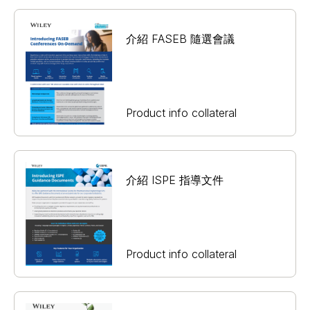
介紹 FASEB 隨選會議
Product info collateral
介紹 ISPE 指導文件
Product info collateral