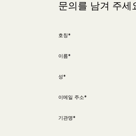
문의를 남겨 주세요
호칭*
이름*
성*
이메일 주소*
기관명*