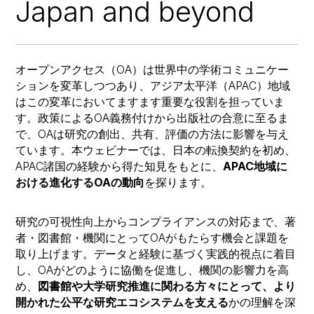
Japan and beyond
オープンアクセス（OA）は世界中の学術コミュニケー
ションを変革しつつあり、アジア太平洋（APAC）地域
はこの変革においてますます重要な役割を担っていま
す。政策によるOA義務付けから出版社の合意に至るま
で、OAは研究の創出、共有、評価の方法に影響を与え
ています。本ウェビナーでは、日本の転換契約を初め、
APAC諸国の経験から得た知見をもとに、
APAC地域に
おける進化するOAの動向
を探ります。
研究の可視性向上からコンプライアンスの対応まで、著
者・図書館・機関にとってOAがもたらす機会と課題を
取り上げます。データと経験に基づく実践的視点に着目
し、OAがどのように協働を促進し、機関の影響力を高
め、
図書館や大学研究推進に関わる方々にとって、より
開かれた公平な研究エコシステムを支える
かの理解を深