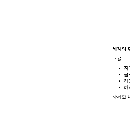
세계의 
내용:
지
글
해
해
자세한 