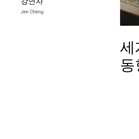
강연자
Jen Cheng
세
동향