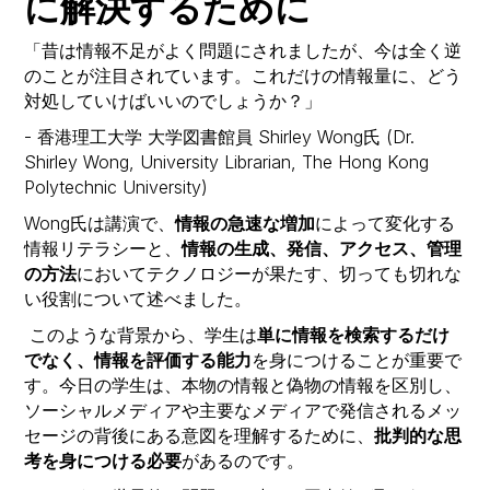
に解決するために
「昔は情報不足がよく問題にされましたが、今は全く逆
のことが注目されています。これだけの情報量に、どう
対処していけばいいのでしょうか？」
- 香港理工大学 大学図書館員 Shirley Wong氏 (Dr.
Shirley Wong, University Librarian, The Hong Kong
Polytechnic University)
Wong氏は講演で、
情報の急速な増加
によって変化する
情報リテラシーと、
情報の生成、発信、アクセス、管理
の方法
においてテクノロジーが果たす、切っても切れな
い役割について述べました。
このような背景から、学生は
単に情報を検索するだけ
でなく、情報を評価する能力
を身につけることが重要で
す。今日の学生は、本物の情報と偽物の情報を区別し、
ソーシャルメディアや主要なメディアで発信されるメッ
セージの背後にある意図を理解するために、
批判的な思
考を身につける必要
があるのです。