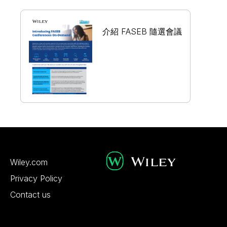
介紹 FASEB 隨選會議
Wiley.com
Privacy Policy
Contact us