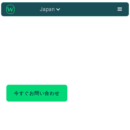
Japan
図書館のオープンアクセスの可
能性を解き放つ
研究の可視性、アクセシビリティ、影響力を最大化しま
しょう
今すぐお問い合わせ