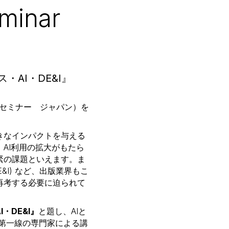
minar
・AI・DE&I』
ーリサーチセミナー ジャパン）を
大きなインパクトを与える
AI利用の拡大がもたら
緊の課題といえます。ま
E&I) など、出版業界もこ
再考する必要に迫られて
・DE&I』
と題し、AIと
。第一線の専門家による講