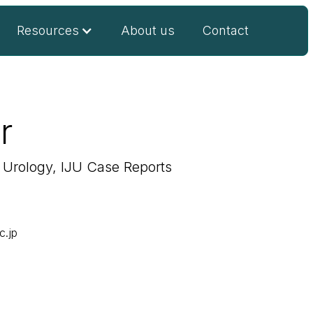
Resources
About us
Contact
r
of Urology, IJU Case Reports
c.jp