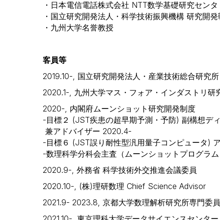
・日本電信電話株式会社 NTT数学基礎研究センタ
・国立研究開発法人・科学技術振興機構 研究開発
・九州大学名誉教授
客員等
2019.10-, 国立研究開発法人・産業技術総合研
2020.1-, 九州大学マス・フォア・インダストリ研
2020-, 内閣府ムーンショット研究開発制度
-目標２ (JST疾患の超早期予測・予防) 副構想ディ
兼アドバイザー 2020.4-
-目標６ (JST誤り耐性型汎用量子コンピュータ) アド
-数理科学分科会主査（ムーンショットプログラム 横
2020.9-, 外務省 科学技術外交推進会議委員
2020.10-, (株)理研数理 Chief Science Advisor
2021.9- 2023.8, 京都大学数理解析研究所専門
2021.10-, 東京理科大学データサイエンスセンタ