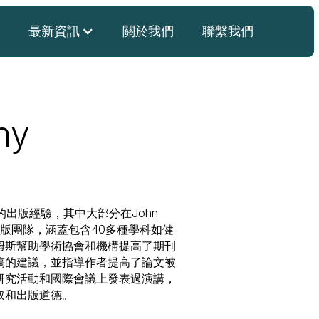
最新資訊
關於我們
聯繫我們
hy
5年的出版經驗，其中大部分在John
個期刊出版團隊，涵蓋包含40多種學科如健
姆斯幫助學術協會和機構提高了期刊
稿的建議，並指導作者提高了論文被
研究活動和國際會議上發表過演講，
取和出版道德。