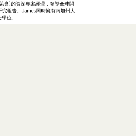
（資策會)的資深專案經理，領導全球開
究報告。James同時擁有南加州大
士學位。