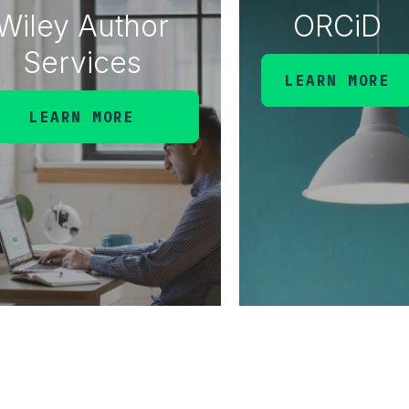
Wiley Author
ORCiD
Services
LEARN MORE
LEARN MORE