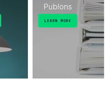
Publons
LEARN MORE