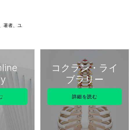
、著者、ユ
line
コクラン・ライ
ry
ブラリー
む
詳細を読む