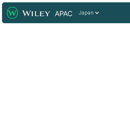
Japan
著者ハブ
著者ハブへようこそ！ここでは、著者、一般利用者