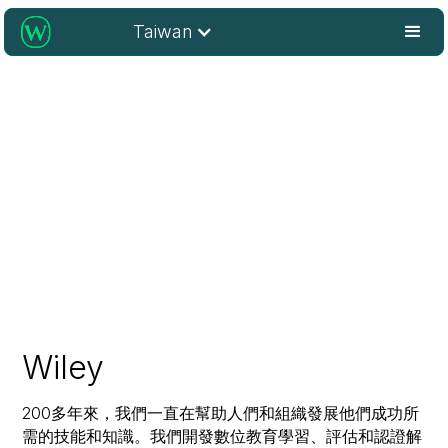
Taiwan
Wiley協助研究人員、學習者、
大學與企業在不斷變化的世界中
實現學術目標。
Wiley
200多年來，我們一直在幫助人們和組織發展他們成功所
需的技能和知識。我們開發數位教育學習、評估和認證解