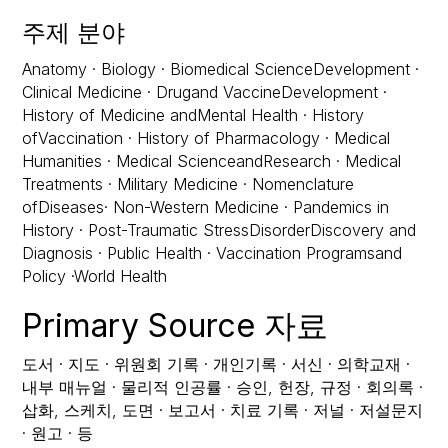
주제 분야
Anatomy · ‍Biology · Biomedical ScienceDevelopment ·
Clinical Medicine · Drugand VaccineDevelopment ·
History of Medicine andMental Health · History
ofVaccination · History of Pharmacology · Medical
Humanities · Medical ScienceandResearch · Medical
Treatments · Military Medicine · Nomenclature
ofDiseases· Non-Western Medicine · Pandemics in
History · Post-Traumatic StressDisorderDiscovery and
Diagnosis · Public Health · Vaccination Programsand
Policy ·World Health
Primary Source 자료
도서 · 지도 · 위원회 기록 · 개인기록 · 서신 · 의학교재 ·
내부 매뉴얼 · 물리적 인공률 · 승인, 헌장, 규정 · 회의록 ·
삽화, 스케치, 도면 · 보고서 · 치료 기록 · 저널 · 저설문지
· 원고 · 등