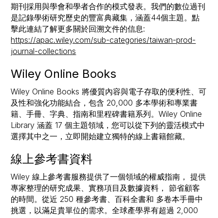
期刊採用與學會和學者合作的模式發表。我們的數位過刊
是記錄學術研究歷史的豐富典藏集，涵蓋44個主題。點
擊此連結了解更多關於回溯文件的信息:
https://apac.wiley.com/sub-categories/taiwan-prod-
journal-collections
Wiley Online Books
Wiley Online Books 將優質內容與電⼦存取的便利性、可
及性和強化功能結合，包含 20,000 多本學術和專業書
籍、⼿冊、字典、指南和⾥程碑書籍系列。Wiley Online
Library 涵蓋 17 個主題領域，您可以從下列的靈活模式中
選擇其中之⼀，⽴即開始建⽴獨特的線上書籍館藏。
線上參考書資料
Wiley 線上參考書服務提供了一個領域的權威指南， 提供
專家整理的研究成果、實務項目及數據資料， 節省顧客
的時間。從近 250 種參考書、百科全書和 多卷本手冊中
挑選，以滿足貴單位的需求。全球產學界有超過 2,000