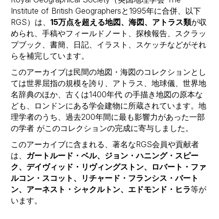
Institute of British Geographersと1995年に合併、以下
RGS）は、
15万点を超える地図、海図、アトラス類
が収
められ、手稿やフィールドノート、探検報告、スクラッ
プブック、書簡、日記、イラスト、スケッチなどがそれ
らを補完しています。
このアーカイブは民間の地図・海図のコレクションとし
ては世界屈指の規模を誇り、アトラス、地球儀、世界地
名辞典のほか、古くは1400年代 の手描き地図の原本な
ども、ロンドンにある学会建物に所蔵されています。地
理学者のうち、過去200年間に最も影響力があった一部
の学者 がこのコレクションの完成に寄与しました。
このアーカイブに含まれる、著名なRGS会員や貢献者
は、
ガートルード・ベル、ジョン・ハニング・スピー
ク、デイヴィッド・リヴィングストン、ロバート・ファ
ルコン・スコット、リチャード・フランシス・バート
ン、アーネスト・シャクルトン、エドモンド・ヒラ
等が
います。