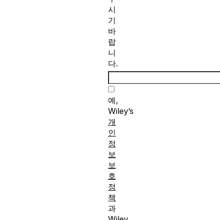
시
기
바
랍
니
다.
예,
Wiley’s
개
인
정
보
보
호
정
책
과
Wiley