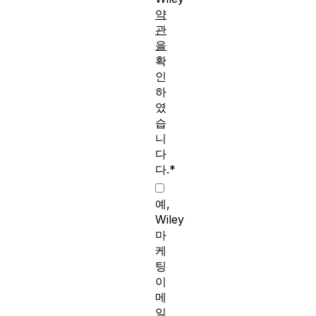
약
관
을
확
인
하
였
습
니
다
다.*
예,
Wiley
마
케
팅
이
메
일