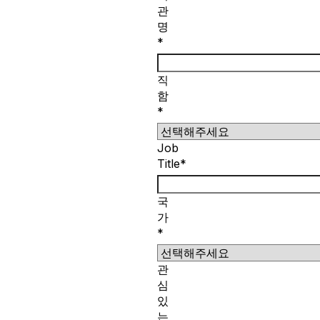
관
명
*
직
함
*
Job
Title*
국
가
*
관
심
있
는