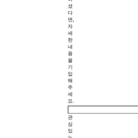
셨
다
면,
자
세
한
내
용
을
기
입
해
주
세
요.
관
심
있
는