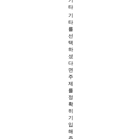
기
타
기
타
를
선
택
하
셨
다
면
주
제
를
정
확
히
기
입
해
주