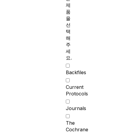
제
품
을
선
택
해
주
세
요.
Backfiles
Current
Protocols
Journals
The
Cochrane