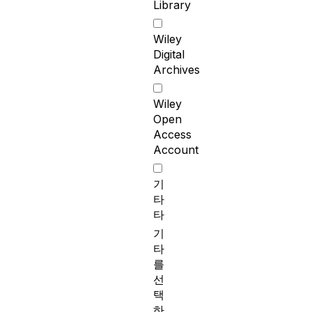
Library
Wiley
Digital
Archives
Wiley
Open
Access
Account
기
타
타
기
타
를
선
택
하