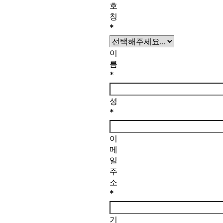
호
칭
*
이
름
*
성
*
이
메
일
주
소
*
기