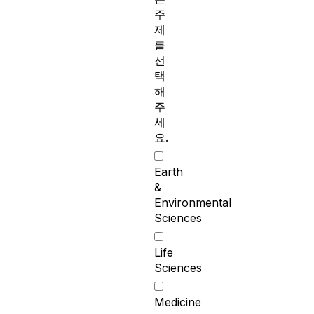
주
제
를
선
택
해
주
세
요.
Earth
&
Environmental
Sciences
Life
Sciences
Medicine