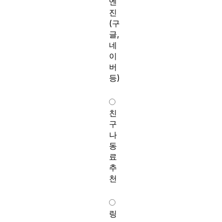
엔
진
(구
글,
네
이
버
등)
친
구
나
동
료
추
천
링