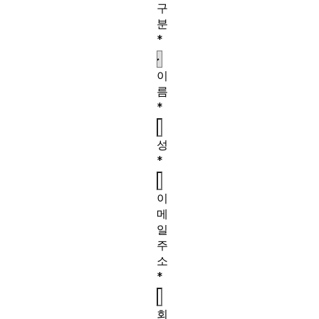
구
분
*
이
름
*
성
*
이
메
일
주
소
*
회