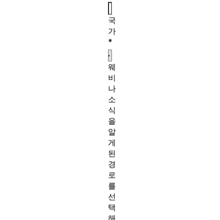
국
가
*
웨
비
나
소
식
을
알
게
된
경
로
를
선
택
해