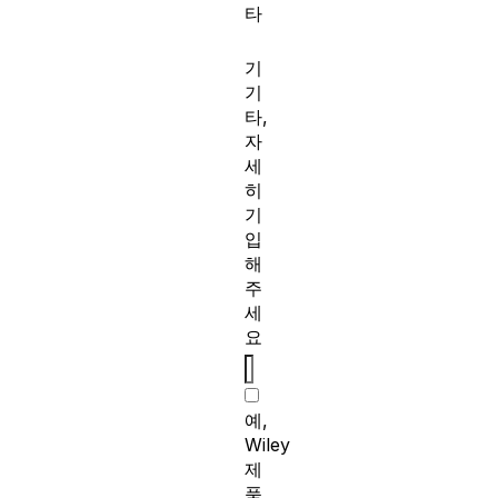
타
기
기
타,
자
세
히
기
입
해
주
세
요
예,
Wiley
제
품