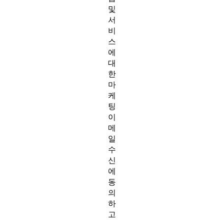
및
서
비
스
에
대
한
마
케
팅
이
메
일
수
신
에
동
의
하
고