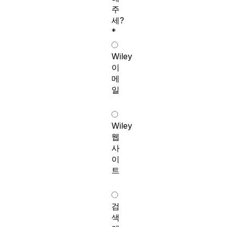
주
세?
*
Wiley
이
메
일
Wiley
웹
사
이
트
검
색