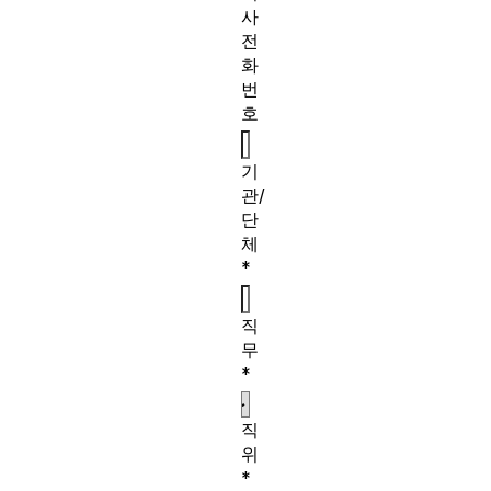
사
전
화
번
호
기
관/
단
체
*
직
무
*
직
위
*