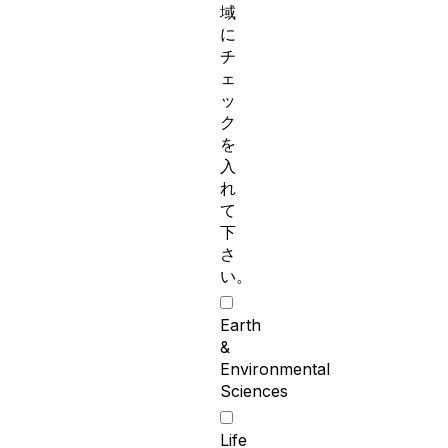
域
に
チ
ェ
ッ
ク
を
入
れ
て
下
さ
い。
Earth
&
Environmental
Sciences
Life