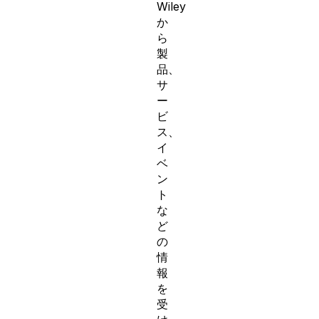
Wiley
か
ら
製
品、
サ
ー
ビ
ス、
イ
ベ
ン
ト
な
ど
の
情
報
を
受