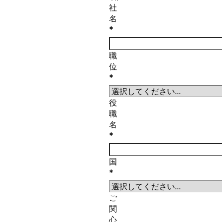
社
名
*
職
位
*
役
職
名
*
国
*
ご
関
心