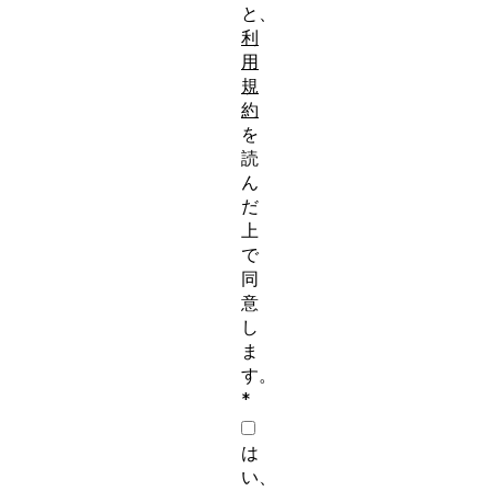
と、
利
用
規
約
を
読
ん
だ
上
で
同
意
し
ま
す。
*
は
い、