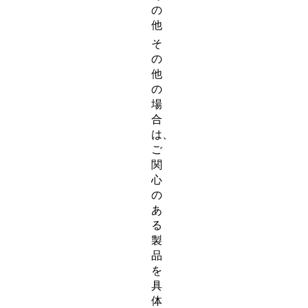
の
他
そ
の
他
の
場
合
は、
ご
関
心
の
あ
る
製
品
を
具
体