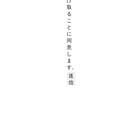
け
取
る
こ
と
に
同
意
し
ま
す。
送
信