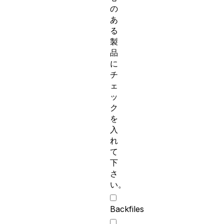
の
あ
る
製
品
に
チ
ェ
ッ
ク
を
入
れ
て
下
さ
い。
Backfiles