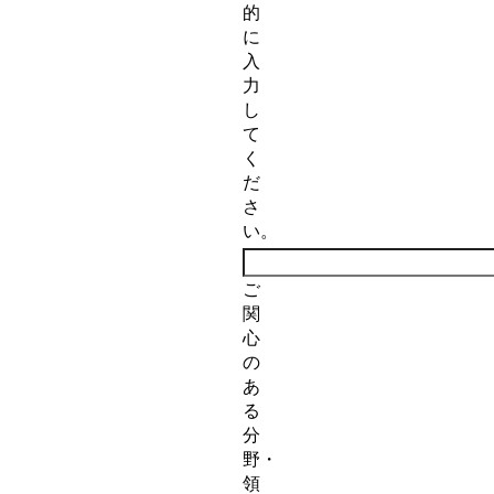
的
に
入
力
し
て
く
だ
さ
い。
ご
関
心
の
あ
る
分
野・
領