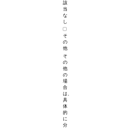
該
当
な
し
そ
の
他
そ
の
他
の
場
合
は、
具
体
的
に
分