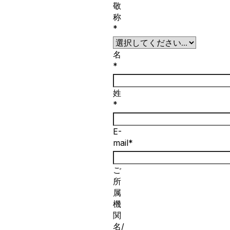
敬
称
*
名
*
姓
*
E-
mail*
ご
所
属
機
関
名/