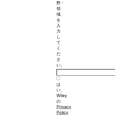
野・
領
域
を
入
力
し
て
く
だ
さ
い。
は
い、
Wiley
の
Privacy
Policy